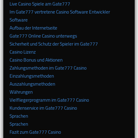
Live Casino Spiele am Gate777
Im Gate777 vertretene Casino Software Entwickler
Software
Aufbau der Internetseite
Gate777 Online Casino unterwegs
Sicherheit und Schutz der Spieler im Gate777
Casino Lizenz
Casino Bonus und Aktionen
Zahlungsmethoden im Gate777 Casino
Einzahlungsmethoden
Auszahlungsmethoden
Währungen
Vielfliegerprogramm im Gate777 Casino
Kundenservice im Gate777 Casino
Sprachen
Sprachen
Fazit zum Gate777 Casino