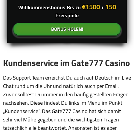
€1500
150
Willkommensbonus Bis zu
+
Freispiele
BONUS HOLEN!
Kundenservice im Gate777 Casino
Das Support Team erreichst Du auch auf Deutsch im Live
Chat rund um die Uhr und natürlich auch per Email.
Zuvor solltest Du immer in den häufig gestellten Fragen
nachsehen. Diese findest Du links im Menü im Punkt
„Kundenservice“. Das Gate777 Casino hat sich damit
sehr viel Mühe gegeben und die wichtigsten Fragen
tatsächlich alle beantwortet. Ansonsten ist es aber