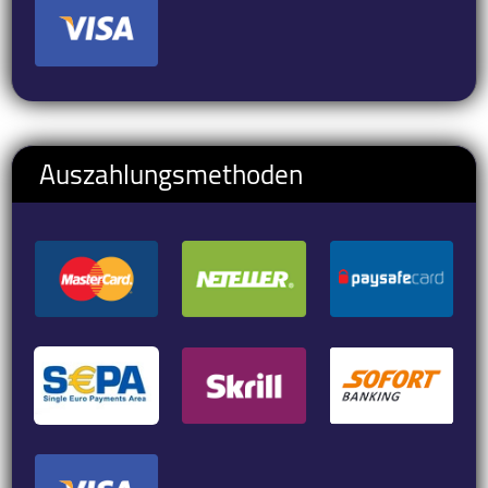
Auszahlungsmethoden