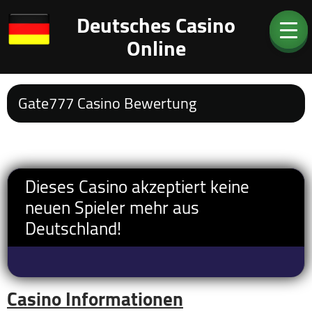
Deutsches Casino
Online
Gate777 Casino Bewertung
Dieses Casino akzeptiert keine
neuen Spieler mehr aus
Deutschland!
Casino Informationen