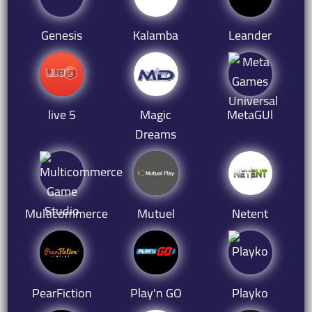
Genesis
Kalamba
Leander
live 5
Magic
MetaGUl
Dreams
Multicommerce
Mutuel
Netent
PearFiction
Play'n GO
Playko