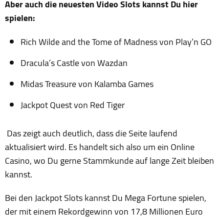
Aber auch die neuesten Video Slots kannst Du hier
spielen:
Rich Wilde and the Tome of Madness von Play’n GO
Dracula’s Castle von Wazdan
Midas Treasure von Kalamba Games
Jackpot Quest von Red Tiger
Das zeigt auch deutlich, dass die Seite laufend
aktualisiert wird. Es handelt sich also um ein Online
Casino, wo Du gerne Stammkunde auf lange Zeit bleiben
kannst.
Bei den Jackpot Slots kannst Du Mega Fortune spielen,
der mit einem Rekordgewinn von 17,8 Millionen Euro