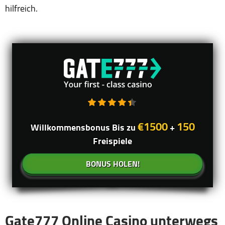
hilfreich.
€1500
150
Willkommensbonus Bis zu
+
Freispiele
BONUS HOLEN!
Gate777 Online Casino unterwegs