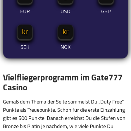
EUR
USD
GBP
kr
kr
SEK
NOK
Vielfliegerprogramm im Gate777
Casino
Gemäß dem Thema der Seite sammelst Du „Duty Free“
Punkte als Treuepunkte. Schon für die erste Einzahlung
gibt es 500 Punkte. Danach erreichst Du die Stufen von
Bronze bis Platin je nachdem, wie viele Punkte Du