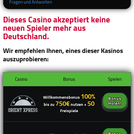
Fragen und Antworten
Dieses Casino akzeptiert keine
neuen Spieler mehr aus
Deutschland.
Wir empfehlen Ihnen, eines dieser Kasinos
auszuprobieren:
Casino
Bonus
Spielen
100%
Willkommensbonus
Bonus
750€
50
Holen!
bis zu
nutzen +
Freispiele
Bonus