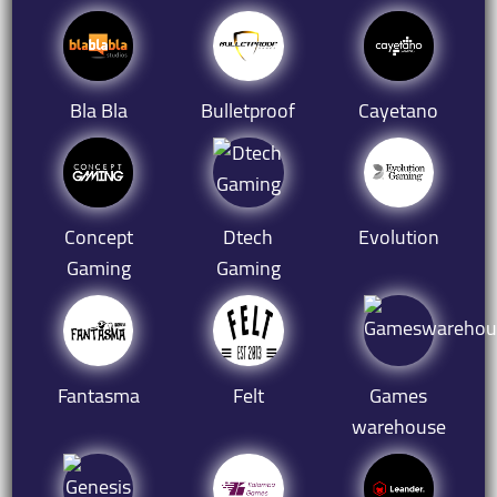
Bla Bla
Bulletproof
Cayetano
Concept
Dtech
Evolution
Gaming
Gaming
Fantasma
Felt
Games
warehouse