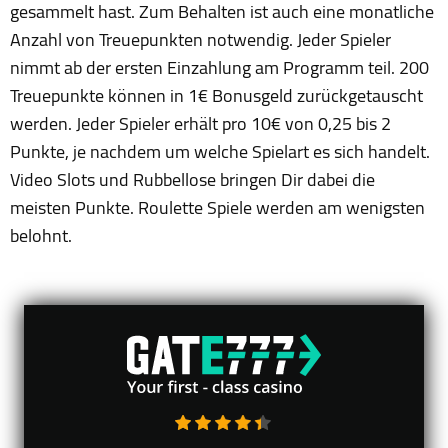
gesammelt hast. Zum Behalten ist auch eine monatliche
Anzahl von Treuepunkten notwendig. Jeder Spieler
nimmt ab der ersten Einzahlung am Programm teil. 200
Treuepunkte können in 1€ Bonusgeld zurückgetauscht
werden. Jeder Spieler erhält pro 10€ von 0,25 bis 2
Punkte, je nachdem um welche Spielart es sich handelt.
Video Slots und Rubbellose bringen Dir dabei die
meisten Punkte. Roulette Spiele werden am wenigsten
belohnt.