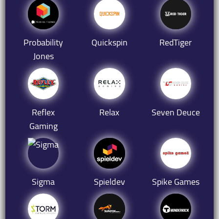
Probability
Quickspin
RedTiger
Jones
Reflex
Relax
Seven Deuce
Gaming
Sigma
Spieldev
Spike Games