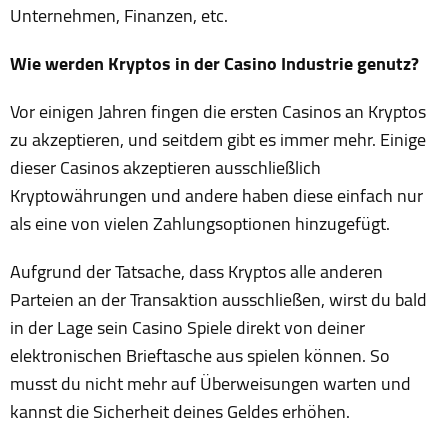
Unternehmen, Finanzen, etc.
Wie werden Kryptos in der Casino Industrie genutz?
Vor einigen Jahren fingen die ersten Casinos an Kryptos
zu akzeptieren, und seitdem gibt es immer mehr. Einige
dieser Casinos akzeptieren ausschließlich
Kryptowährungen und andere haben diese einfach nur
als eine von vielen Zahlungsoptionen hinzugefügt.
Aufgrund der Tatsache, dass Kryptos alle anderen
Parteien an der Transaktion ausschließen, wirst du bald
in der Lage sein Casino Spiele direkt von deiner
elektronischen Brieftasche aus spielen können. So
musst du nicht mehr auf Überweisungen warten und
kannst die Sicherheit deines Geldes erhöhen.