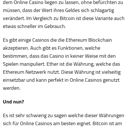
dem Online Casino liegen zu lassen, ohne befürchten zu
müssen, dass der Wert ihres Geldes sich schlagartig
verändert. Im Vergleich zu Bitcoin ist diese Variante auch
etwas schneller im Gebrauch.
Es gibt einige Casinos die die Ethereum Blockchain
akzeptieren. Auch gibt es Funktionen, welche
bestimmen, dass das Casino in keiner Weise mit den
Spielen manipuliert. Ether ist die Währung, welche das
Ethereum Netzwerk nutzt. Diese Währung ist vielseitig
einsetzbar und kann perfekt in Online Casinos genutzt
werden.
Und nun?
Es ist sehr schwierig zu sagen welche dieser Währungen
sich für Online Casinos am besten eignet. Bitcoin ist am