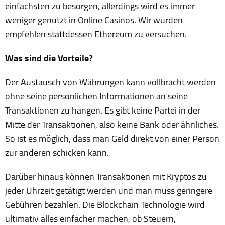
einfachsten zu besorgen, allerdings wird es immer
weniger genutzt in Online Casinos. Wir würden
empfehlen stattdessen Ethereum zu versuchen.
Was sind die Vorteile?
Der Austausch von Währungen kann vollbracht werden
ohne seine persönlichen Informationen an seine
Transaktionen zu hängen. Es gibt keine Partei in der
Mitte der Transaktionen, also keine Bank oder ähnliches.
So ist es möglich, dass man Geld direkt von einer Person
zur anderen schicken kann.
Darüber hinaus können Transaktionen mit Kryptos zu
jeder Uhrzeit getätigt werden und man muss geringere
Gebühren bezahlen. Die Blockchain Technologie wird
ultimativ alles einfacher machen, ob Steuern,