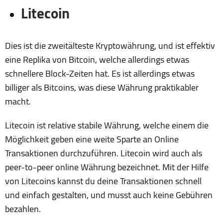
Litecoin
Dies ist die zweitälteste Kryptowährung, und ist effektiv
eine Replika von Bitcoin, welche allerdings etwas
schnellere Block-Zeiten hat. Es ist allerdings etwas
billiger als Bitcoins, was diese Währung praktikabler
macht.
Litecoin ist relative stabile Währung, welche einem die
Möglichkeit geben eine weite Sparte an Online
Transaktionen durchzuführen. Litecoin wird auch als
peer-to-peer online Währung bezeichnet. Mit der Hilfe
von Litecoins kannst du deine Transaktionen schnell
und einfach gestalten, und musst auch keine Gebühren
bezahlen.