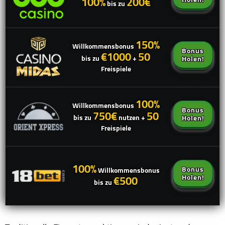
100%
200€
bis zu
150%
Willkommensbonus
Bonus
€1000
50
bis zu
+
Holen!
Freispiele
100%
Willkommensbonus
Bonus
750€
50
bis zu
nutzen +
Holen!
Freispiele
100%
Bonus
Willkommensbonus
€500
Holen!
bis zu