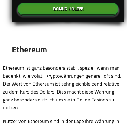
BONUS HOLEN!
Ethereum
Ethereum ist ganz besonders stabil, speziell wenn man
bedenkt, wie volatil Kryptowährungen generell oft sind.
Der Wert von Ethereum ist sehr gleichbleibend relative
zu dem Kurs des Dollars. Dies macht diese Währung
ganz besonders nützlich um sie in Online Casinos zu
nutzen.
Nutzer von Ethereum sind in der Lage ihre Währung in