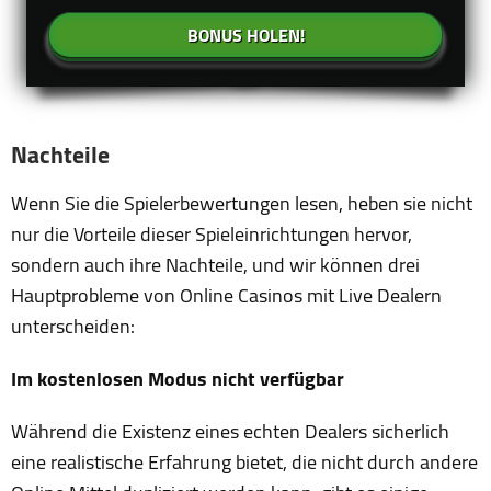
BONUS HOLEN!
Nachteile
Wenn Sie die Spielerbewertungen lesen, heben sie nicht
nur die Vorteile dieser Spieleinrichtungen hervor,
sondern auch ihre Nachteile, und wir können drei
Hauptprobleme von Online Casinos mit Live Dealern
unterscheiden:
Im kostenlosen Modus nicht verfügbar
Während die Existenz eines echten Dealers sicherlich
eine realistische Erfahrung bietet, die nicht durch andere