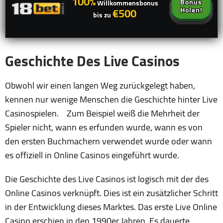
100%
Bonus
Willkommensbonus
€500
Holen!
bis zu
Geschichte Des Live Casinos
Obwohl wir einen langen Weg zurückgelegt haben,
kennen nur wenige Menschen die Geschichte hinter Live
Casinospielen. Zum Beispiel weiß die Mehrheit der
Spieler nicht, wann es erfunden wurde, wann es von
den ersten Buchmachern verwendet wurde oder wann
es offiziell in Online Casinos eingeführt wurde.
Die Geschichte des Live Casinos ist logisch mit der des
Online Casinos verknüpft. Dies ist ein zusätzlicher Schritt
in der Entwicklung dieses Marktes. Das erste Live Online
Casino erschien in den 1990er Jahren. Es dauerte