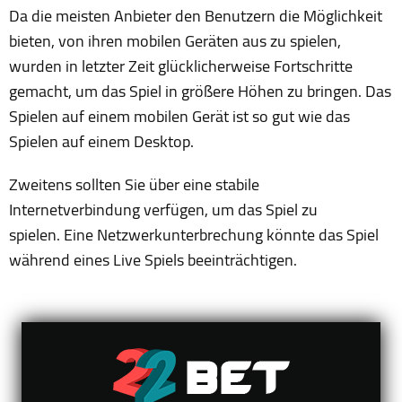
Da die meisten Anbieter den Benutzern die Möglichkeit
bieten, von ihren mobilen Geräten aus zu spielen,
wurden in letzter Zeit glücklicherweise Fortschritte
gemacht, um das Spiel in größere Höhen zu bringen. Das
Spielen auf einem mobilen Gerät ist so gut wie das
Spielen auf einem Desktop.
Zweitens sollten Sie über eine stabile
Internetverbindung verfügen, um das Spiel zu
spielen. Eine Netzwerkunterbrechung könnte das Spiel
während eines Live Spiels beeinträchtigen.