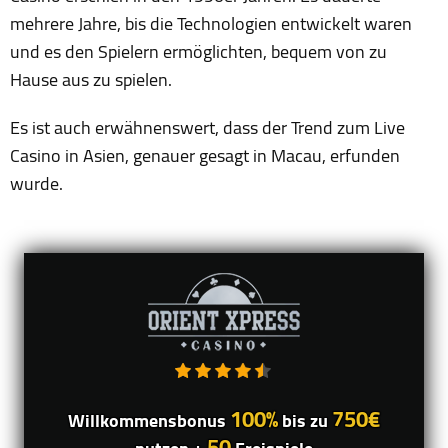
mehrere Jahre, bis die Technologien entwickelt waren
und es den Spielern ermöglichten, bequem von zu
Hause aus zu spielen.
Es ist auch erwähnenswert, dass der Trend zum Live
Casino in Asien, genauer gesagt in Macau, erfunden
wurde.
100%
750€
Willkommensbonus
bis zu
50