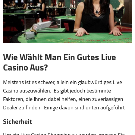
Wie Wählt Man Ein Gutes Live
Casino Aus?
Meistens ist es schwer, allein ein glaubwürdiges Live
Casino auszuwählen. Es gibt jedoch bestimmte
Faktoren, die Ihnen dabei helfen, einen zuverlässigen
Dealer zu finden. Einige davon sind unten aufgeführt
Sicherheit
Um ein Live Casino Champion zu werden, müssen Sie