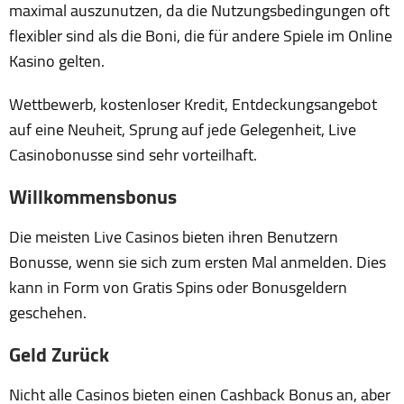
maximal auszunutzen, da die Nutzungsbedingungen oft
flexibler sind als die Boni, die für andere Spiele im Online
Kasino gelten.
Wettbewerb, kostenloser Kredit, Entdeckungsangebot
auf eine Neuheit, Sprung auf jede Gelegenheit, Live
Casinobonusse sind sehr vorteilhaft.
Willkommensbonus
Die meisten Live Casinos bieten ihren Benutzern
Bonusse, wenn sie sich zum ersten Mal anmelden. Dies
kann in Form von Gratis Spins oder Bonusgeldern
geschehen.
Geld Zurück
Nicht alle Casinos bieten einen Cashback Bonus an, aber