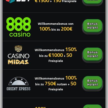
€1500
150
+
Freispiele
Willkommensbonus von
Bonus
100%
200€
Holen!
bis zu
150%
Willkommensbonus
Bonus
€1000
50
bis zu
+
Holen!
Freispiele
100%
Willkommensbonus
Bonus
750€
50
bis zu
nutzen +
Holen!
Freispiele