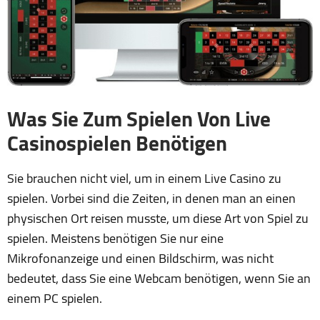
Was Sie Zum Spielen Von Live
Casinospielen Benötigen
Sie brauchen nicht viel, um in einem Live Casino zu
spielen. Vorbei sind die Zeiten, in denen man an einen
physischen Ort reisen musste, um diese Art von Spiel zu
spielen. Meistens benötigen Sie nur eine
Mikrofonanzeige und einen Bildschirm, was nicht
bedeutet, dass Sie eine Webcam benötigen, wenn Sie an
einem PC spielen.