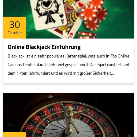
30
Oktober
Online Blackjack Einführung
Blackjack ist ein sehr populäres Kartenspiel, was auch in Top Online
Casinos Deutschlands sehr viel gespielt wird. Das Spiel existiert seit
dem 17ten Jahrhundert und es wird mit großer Sicherheit…