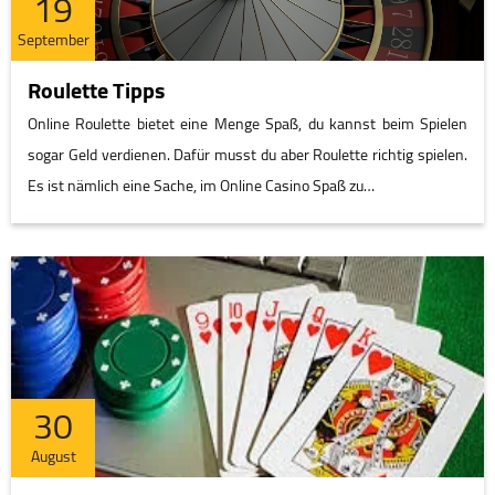
19
September
Roulette Tipps
Online Roulette bietet eine Menge Spaß, du kannst beim Spielen
sogar Geld verdienen. Dafür musst du aber Roulette richtig spielen.
Es ist nämlich eine Sache, im Online Casino Spaß zu…
30
August