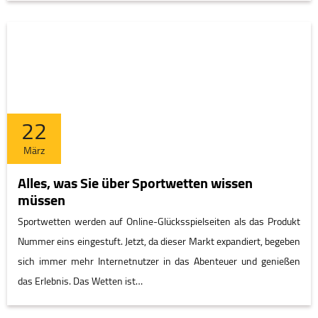
22
März
Alles, was Sie über Sportwetten wissen
müssen
Sportwetten werden auf Online-Glücksspielseiten als das Produkt
Nummer eins eingestuft. Jetzt, da dieser Markt expandiert, begeben
sich immer mehr Internetnutzer in das Abenteuer und genießen
das Erlebnis. Das Wetten ist…