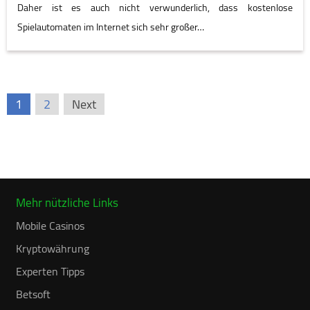
Daher ist es auch nicht verwunderlich, dass kostenlose
Spielautomaten im Internet sich sehr großer…
1
2
Next
Mehr nützliche Links
Mobile Casinos
Kryptowährung
Experten Tipps
Betsoft