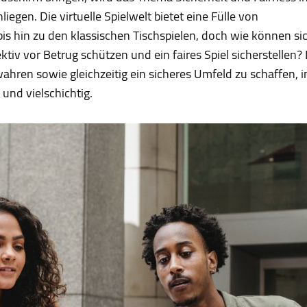
egen. Die virtuelle Spielwelt bietet eine Fülle von
is hin zu den klassischen Tischspielen, doch wie können si
tiv vor Betrug schützen und ein faires Spiel sicherstellen? 
wahren sowie gleichzeitig ein sicheres Umfeld zu schaffen, i
 und vielschichtig.