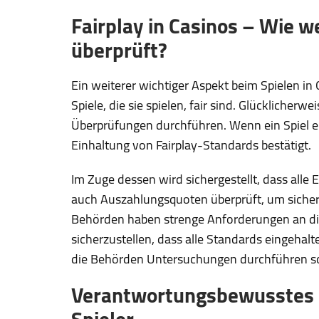
Fairplay in Casinos – Wie we
überprüft?
Ein weiterer wichtiger Aspekt beim Spielen in C
Spiele, die sie spielen, fair sind. Glückliche
Überprüfungen durchführen. Wenn ein Spiel erf
Einhaltung von Fairplay-Standards bestätigt.
Im Zuge dessen wird sichergestellt, dass alle 
auch Auszahlungsquoten überprüft, um sicherz
Behörden haben strenge Anforderungen an di
sicherzustellen, dass alle Standards eingeha
die Behörden Untersuchungen durchführen so
Verantwortungsbewusstes Sp