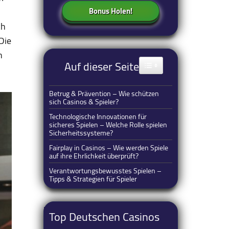
Bonus Holen!
ch
Die
n
Auf dieser Seite
Toggle Table of Content
Betrug & Prävention – Wie schützen
sich Casinos & Spieler?
Technologische Innovationen für
sicheres Spielen – Welche Rolle spielen
Sicherheitssysteme?
Fairplay in Casinos – Wie werden Spiele
auf ihre Ehrlichkeit überprüft?
Verantwortungsbewusstes Spielen –
Tipps & Strategien für Spieler
Top Deutschen Casinos