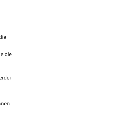
die
he die
werden
önnen