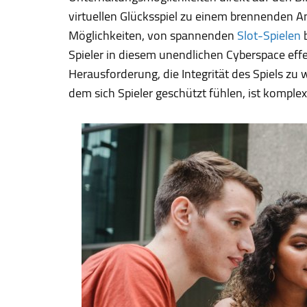
virtuellen Glücksspiel zu einem brennenden Anli
Möglichkeiten, von spannenden
Slot-Spielen
b
Spieler in diesem unendlichen Cyberspace effek
Herausforderung, die Integrität des Spiels zu 
dem sich Spieler geschützt fühlen, ist komplex