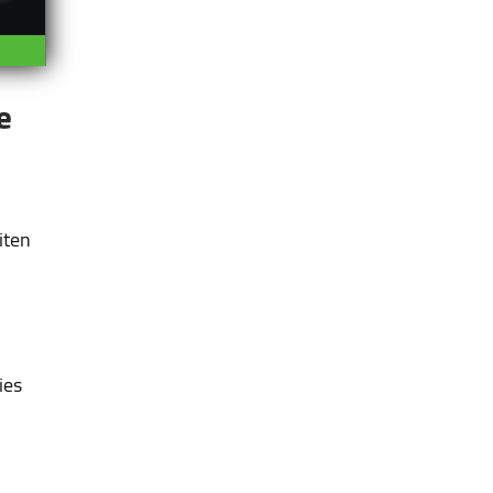
e
iten
ies