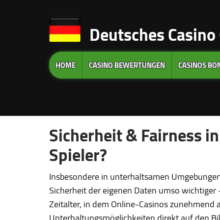
Deutsches Casino 
HOME
CASINO BEWERTUNGEN
CASINOS BO
Sicherheit & Fairness i
Spieler?
Insbesondere in unterhaltsamen Umgebungen, 
Sicherheit der eigenen Daten umso wichtiger 
Zeitalter, in dem Online-Casinos zunehmend a
Unterhaltungsmöglichkeiten direkt auf den Bi