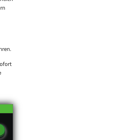
ern
hren.
ofort
e