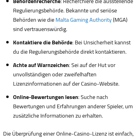
Behördenrecherche
: Recherchiere die ausstellende
Regulierungsbehörde. Bekannte und seriöse
Behörden wie die
Malta Gaming Authority
(MGA)
sind vertrauenswürdig.
Kontaktiere die Behörde
: Bei Unsicherheit kannst
du die Regulierungsbehörde direkt kontaktieren.
Achte auf Warnzeichen
: Sei auf der Hut vor
unvollständigen oder zweifelhaften
Lizenzinformationen auf der Casino-Website.
Online-Bewertungen lesen
: Suche nach
Bewertungen und Erfahrungen anderer Spieler, um
zusätzliche Informationen zu erhalten.
Die Überprüfung einer Online-Casino-Lizenz ist einfach,