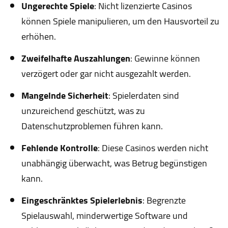
Ungerechte Spiele
: Nicht lizenzierte Casinos
können Spiele manipulieren, um den Hausvorteil zu
erhöhen.
Zweifelhafte Auszahlungen
: Gewinne können
verzögert oder gar nicht ausgezahlt werden.
Mangelnde Sicherheit
: Spielerdaten sind
unzureichend geschützt, was zu
Datenschutzproblemen führen kann.
Fehlende Kontrolle
: Diese Casinos werden nicht
unabhängig überwacht, was Betrug begünstigen
kann.
Eingeschränktes Spielerlebnis
: Begrenzte
Spielauswahl, minderwertige Software und