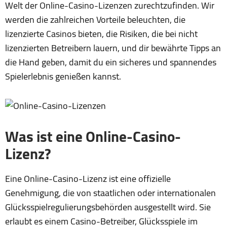
Welt der Online-Casino-Lizenzen zurechtzufinden. Wir
werden die zahlreichen Vorteile beleuchten, die
lizenzierte Casinos bieten, die Risiken, die bei nicht
lizenzierten Betreibern lauern, und dir bewährte Tipps an
die Hand geben, damit du ein sicheres und spannendes
Spielerlebnis genießen kannst.
Was ist eine Online-Casino-
Lizenz?
Eine Online-Casino-Lizenz ist eine offizielle
Genehmigung, die von staatlichen oder internationalen
Glücksspielregulierungsbehörden ausgestellt wird. Sie
erlaubt es einem Casino-Betreiber, Glücksspiele im