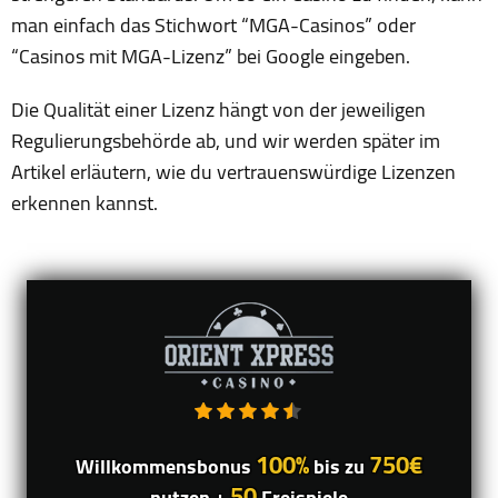
man einfach das Stichwort “MGA-Casinos” oder
“Casinos mit MGA-Lizenz” bei Google eingeben.
Die Qualität einer Lizenz hängt von der jeweiligen
Regulierungsbehörde ab, und wir werden später im
Artikel erläutern, wie du vertrauenswürdige Lizenzen
erkennen kannst.
100%
750€
Willkommensbonus
bis zu
50
nutzen +
Freispiele