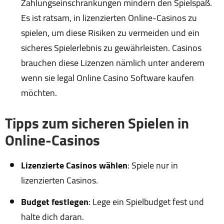
Zahlungseinschränkungen mindern den Spielspaß.
Es ist ratsam, in lizenzierten Online-Casinos zu
spielen, um diese Risiken zu vermeiden und ein
sicheres Spielerlebnis zu gewährleisten. Casinos
brauchen diese Lizenzen nämlich unter anderem
wenn sie legal Online Casino Software kaufen
möchten.
Tipps zum sicheren Spielen in
Online-Casinos
Lizenzierte Casinos wählen
: Spiele nur in
lizenzierten Casinos.
Budget festlegen
: Lege ein Spielbudget fest und
halte dich daran.