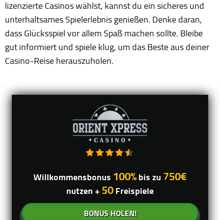
lizenzierte Casinos wählst, kannst du ein sicheres und
unterhaltsames Spielerlebnis genießen. Denke daran,
dass Glücksspiel vor allem Spaß machen sollte. Bleibe
gut informiert und spiele klug, um das Beste aus deiner
Casino-Reise herauszuholen.
100%
750€
Willkommensbonus
bis zu
50
nutzen +
Freispiele
BONUS HOLEN!