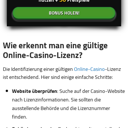
BONUS HOLEN!
Wie erkennt man eine gültige
Online-Casino-Lizenz?
Die Identifizierung einer gültigen
Online-Casino
-Lizenz
ist entscheidend. Hier sind einige einfache Schritte:
Website überprüfen
: Suche auf der Casino-Website
nach Lizenzinformationen. Sie sollten die
ausstellende Behörde und die Lizenznummer
finden.