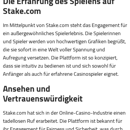
Die Erfahrung des Spielens auf
Stake.com
Im Mittelpunkt von Stake.com steht das Engagement für
ein außergewöhnliches Spielerlebnis. Die Spielerinnen
und Spieler werden von hochwertigen Grafiken begrüßt,
die sie sofort in eine Welt voller Spannung und
Aufregung versetzen. Die Plattform ist so konzipiert,
dass sie intuitiv zu bedienen ist und sich sowohl für
Anfänger als auch für erfahrene Casinospieler eignet.
Ansehen und
Vertrauenswürdigkeit
Stake.com hat sich in der Online-Casino-Industrie einen
tadellosen Ruf erarbeitet. Die Plattform ist bekannt für
ihr Engagement für Fairness und Sicherheit, was durch