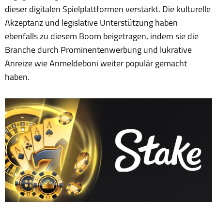
dieser digitalen Spielplattformen verstärkt. Die kulturelle
Akzeptanz und legislative Unterstützung haben
ebenfalls zu diesem Boom beigetragen, indem sie die
Branche durch Prominentenwerbung und lukrative
Anreize wie Anmeldeboni weiter populär gemacht
haben.