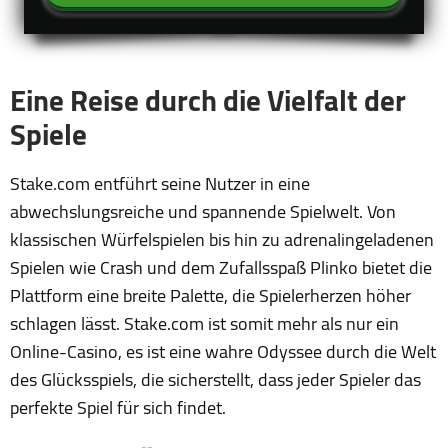
Eine Reise durch die Vielfalt der
Spiele
Stake.com entführt seine Nutzer in eine
abwechslungsreiche und spannende Spielwelt. Von
klassischen Würfelspielen bis hin zu adrenalingeladenen
Spielen wie Crash und dem Zufallsspaß Plinko bietet die
Plattform eine breite Palette, die Spielerherzen höher
schlagen lässt. Stake.com ist somit mehr als nur ein
Online-Casino, es ist eine wahre Odyssee durch die Welt
des Glücksspiels, die sicherstellt, dass jeder Spieler das
perfekte Spiel für sich findet.