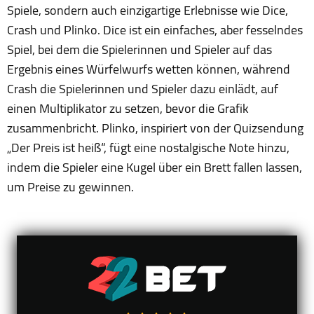
Spiele, sondern auch einzigartige Erlebnisse wie Dice,
Crash und Plinko. Dice ist ein einfaches, aber fesselndes
Spiel, bei dem die Spielerinnen und Spieler auf das
Ergebnis eines Würfelwurfs wetten können, während
Crash die Spielerinnen und Spieler dazu einlädt, auf
einen Multiplikator zu setzen, bevor die Grafik
zusammenbricht. Plinko, inspiriert von der Quizsendung
„Der Preis ist heiß“, fügt eine nostalgische Note hinzu,
indem die Spieler eine Kugel über ein Brett fallen lassen,
um Preise zu gewinnen.