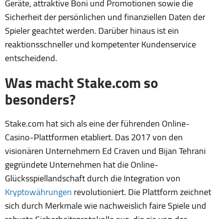
Geräte, attraktive Boni und Promotionen sowie die
Sicherheit der persönlichen und finanziellen Daten der
Spieler geachtet werden. Darüber hinaus ist ein
reaktionsschneller und kompetenter Kundenservice
entscheidend.
Was macht Stake.com so
besonders?
Stake.com hat sich als eine der führenden Online-
Casino-Plattformen etabliert. Das 2017 von den
visionären Unternehmern Ed Craven und Bijan Tehrani
gegründete Unternehmen hat die Online-
Glücksspiellandschaft durch die Integration von
Kryptowährungen
revolutioniert. Die Plattform zeichnet
sich durch Merkmale wie nachweislich faire Spiele und