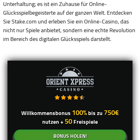
Unterhaltung; es ist ein Zuhause für Online-
Glücksspielbegeisterte auf der ganzen Welt. Entdecken
Sie Stake.com und erleben Sie ein Online-Casino, das
nicht nur Spiele anbietet, sondern eine echte Revolution
im Bereich des digitalen Glücksspiels darstellt.
100%
750€
Willkommensbonus
bis zu
50
nutzen +
Freispiele
BONUS HOLEN!